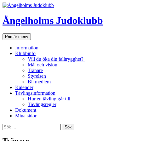
Ängelholms Judoklubb
Sök
Hoppa
Primär meny
till
innehåll
Information
Klubbinfo
Vill du öka din falltrygghet?
Mål och vision
Tränare
Styrelsen
Bli medlem
Kalender
Tävlingsinformation
Hur en tävling går till
Tävlingsregler
Dokument
Mina sidor
Sök
efter:
Tränare