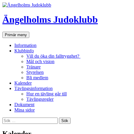
Ängelholms Judoklubb
Sök
Hoppa
Primär meny
till
innehåll
Information
Klubbinfo
Vill du öka din falltrygghet?
Mål och vision
Tränare
Styrelsen
Bli medlem
Kalender
Tävlingsinformation
Hur en tävling går till
Tävlingsregler
Dokument
Mina sidor
Sök
efter:
Kalender